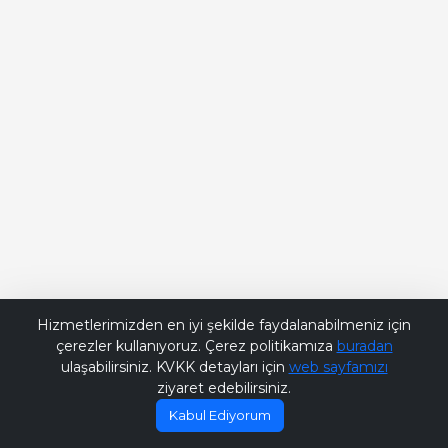
Bana Soru Sor | Ask Me
Hizmetlerimizden en iyi şekilde faydalanabilmeniz için
çerezler kullanıyoruz. Çerez politikamıza
buradan
ulaşabilirsiniz. KVKK detayları için
web sayfamızı
ziyaret edebilirsiniz.
Kabul Ediyorum